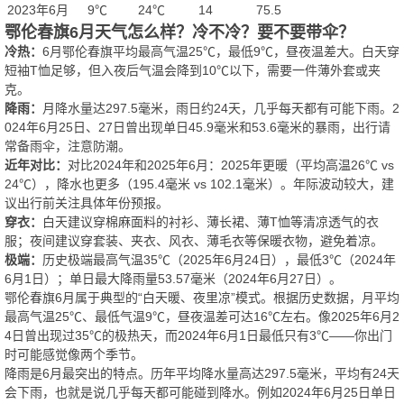
2023年6月
9℃
24℃
14
75.5
鄂伦春旗6月天气怎么样？冷不冷？要不要带伞？
冷热：
6月鄂伦春旗平均最高气温25℃，最低9℃，昼夜温差大。白天穿
短袖T恤足够，但入夜后气温会降到10℃以下，需要一件薄外套或夹
克。
降雨：
月降水量达297.5毫米，雨日约24天，几乎每天都有可能下雨。2
024年6月25日、27日曾出现单日45.9毫米和53.6毫米的暴雨，出行请
常备雨伞，注意防潮。
近年对比：
对比2024年和2025年6月：2025年更暖（平均高温26℃ vs
24℃），降水也更多（195.4毫米 vs 102.1毫米）。年际波动较大，建
议出行前关注具体年份预报。
穿衣：
白天建议穿棉麻面料的衬衫、薄长裙、薄T恤等清凉透气的衣
服；夜间建议穿套装、夹衣、风衣、薄毛衣等保暖衣物，避免着凉。
极端：
历史极端最高气温35℃（2025年6月24日），最低3℃（2024年
6月1日）；单日最大降雨量53.57毫米（2024年6月27日）。
鄂伦春旗6月属于典型的“白天暖、夜里凉”模式。根据历史数据，月平均
最高气温25℃、最低气温9℃，昼夜温差可达16℃左右。像2025年6月2
4日曾出现过35℃的极热天，而2024年6月1日最低只有3℃——你出门
时可能感觉像两个季节。
降雨是6月最突出的特点。历年平均降水量高达297.5毫米，平均有24天
会下雨，也就是说几乎每天都可能碰到降水。例如2024年6月25日单日