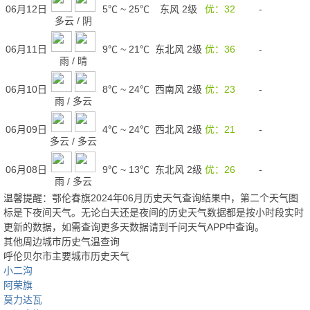
06月12日
5℃
~
25℃
东风 2级
优：32
-
多云
/
阴
06月11日
9℃
~
21℃
东北风 2级
优：36
-
雨
/
晴
06月10日
8℃
~
24℃
西南风 2级
优：23
-
雨
/
多云
06月09日
4℃
~
24℃
西北风 2级
优：21
-
多云
/
多云
06月08日
9℃
~
13℃
东北风 2级
优：26
-
雨
/
多云
温馨提醒：鄂伦春旗2024年06月历史天气查询结果中，第二个天气图
标是下夜间天气。无论白天还是夜间的历史天气数据都是按小时段实时
更新的数据，如需查询更多天数据请到千问天气APP中查询。
其他周边城市历史气温查询
呼伦贝尔市主要城市历史天气
小二沟
阿荣旗
莫力达瓦