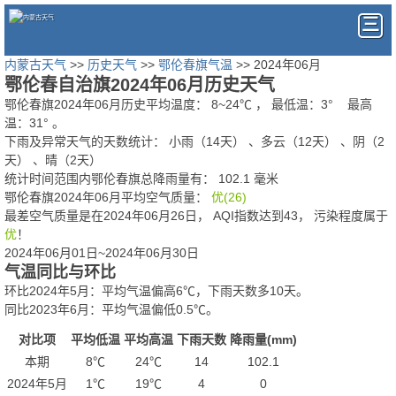
内蒙古天气
>>
历史天气
>>
鄂伦春旗气温
>> 2024年06月
鄂伦春自治旗2024年06月历史天气
鄂伦春旗2024年06月历史平均温度：
8
~
24
℃
， 最低温：
3°
最高
温：
31°
。
下雨及异常天气的天数统计：
小雨（14天） 、多云（12天） 、阴（2
天） 、晴（2天）
统计时间范围内鄂伦春旗总降雨量有：
102.1
毫米
鄂伦春旗2024年06月平均空气质量：
优(26)
最差空气质量是在2024年06月26日， AQI指数达到43， 污染程度属于
优
！
2024年06月01日~2024年06月30日
气温同比与环比
环比2024年5月：平均气温偏高6℃，下雨天数多10天。
同比2023年6月：平均气温偏低0.5℃。
对比项
平均低温
平均高温
下雨天数
降雨量(mm)
本期
8℃
24℃
14
102.1
2024年5月
1℃
19℃
4
0