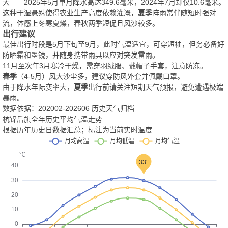
大——2025年5月单月降水高达349.6毫米，2024年7月却仅10.6毫米。
这种干湿悬殊使得农业生产高度依赖灌溉，
夏季
阵雨常伴随短时强对
流，体感上冬寒夏燥，春秋两季短促且风沙较多。
出行建议
最佳出行时段是5月下旬至9月，此时气温适宜，可穿短袖，但务必备好
防晒霜和墨镜，并随身携带雨具以应对突发雷雨。
11月至次年3月寒冷干燥，需穿羽绒服、戴帽子手套，注意防冻。
春季
（4-5月）风大沙尘多，建议穿防风外套并佩戴口罩。
由于降水年际变率大，
夏季
出行前请关注短期天气预报，避免遭遇极端
暴雨。
数据依据：202002-202606 历史天气归档
杭锦后旗全年历史平均气温走势
根据历年历史日数据汇总；标注为当前实时温度