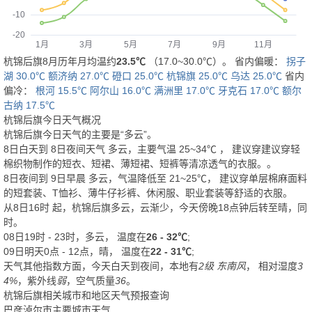
杭锦后旗8月历年月均温约
23.5℃
（17.0~30.0℃）。 省内偏暖：
拐子
湖 30.0℃
额济纳 27.0℃
磴口 25.0℃
杭锦旗 25.0℃
乌达 25.0℃
省内
偏冷：
根河 15.5℃
阿尔山 16.0℃
满洲里 17.0℃
牙克石 17.0℃
额尔
古纳 17.5℃
杭锦后旗今日天气概况
杭锦后旗今日天气的主要是“
多云
”。
8日白天
到
8日夜间
天气
多云
，主要气温
25
~
34
℃
， 建议穿
建议穿轻
棉织物制作的短衣、短裙、薄短裙、短裤等清凉透气的衣服。
。
8日夜间
到
9日早晨
多云
，气温降低至
21~25℃
，
建议穿单层棉麻面料
的短套装、T恤衫、薄牛仔衫裤、休闲服、职业套装等舒适的衣服。
从
8日16时
起，杭锦后旗多云，云渐少，今天傍晚18点钟后转至晴，同
时。
08日19时 - 23时，多云， 温度在
26 - 32℃
;
09日明天0点 - 12点，晴， 温度在
22 - 31℃
;
天气其他指数方面，今天白天到夜间，本地有
2级 东南风
， 相对湿度
3
4%
，紫外线
弱
，空气质量
36
。
杭锦后旗相关城市和地区天气预报查询
巴彦淖尔市主要城市天气