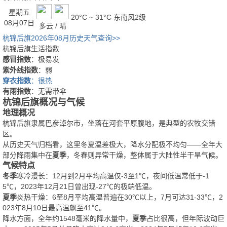
星期五
20°C ~ 31°C
东南风2级
08月07日
多云 / 晴
杭锦后旗2026年08月历史天气查询>>
杭锦后旗生活指数
感冒指数
：极易发
紫外线指数
：弱
穿衣指数
：很热
有雨指数
：无需带伞
杭锦后旗概况与气候
地理概况
杭锦后旗隶属巴彦淖尔市，坐落在河套平原腹地，是典型的农牧交错
区。
从历史天气归档看，这里冬夏温差极大，降水分配极不均匀——全年大
部分降雨集中在
夏季
，冬春则异常干燥，整体属于大陆性半干旱气候。
气候特点
冬季
寒冷漫长：12月到2月平均高温仅-3至1℃，夜间低温常低于-1
5℃，2023年12月21日曾出现-27℃的极端低温。
夏季
炎热干燥：6至8月平均高温普遍在30℃以上，7月可达31-33℃，2
023年8月10日最高温飙至41℃。
降水方面，全年约1548毫米的降水量中，
夏季
占比很高，但年际波动巨