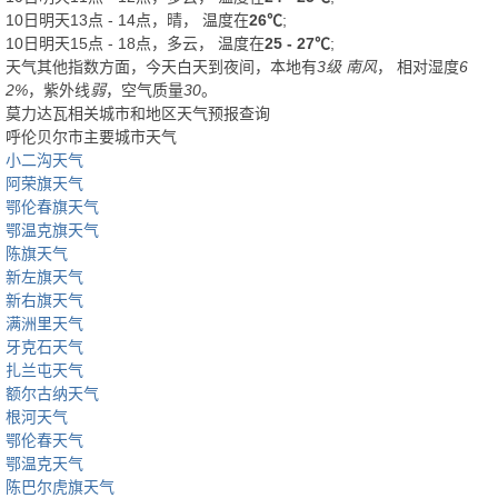
10日明天13点 - 14点，晴， 温度在
26℃
;
10日明天15点 - 18点，多云， 温度在
25 - 27℃
;
天气其他指数方面，今天白天到夜间，本地有
3级 南风
， 相对湿度
6
2%
，紫外线
弱
，空气质量
30
。
莫力达瓦相关城市和地区天气预报查询
呼伦贝尔市主要城市天气
小二沟天气
阿荣旗天气
鄂伦春旗天气
鄂温克旗天气
陈旗天气
新左旗天气
新右旗天气
满洲里天气
牙克石天气
扎兰屯天气
额尔古纳天气
根河天气
鄂伦春天气
鄂温克天气
陈巴尔虎旗天气