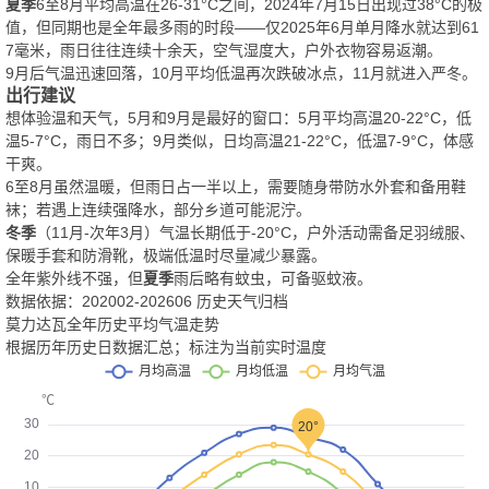
夏季
6至8月平均高温在26-31°C之间，2024年7月15日出现过38°C的极
值，但同期也是全年最多雨的时段——仅2025年6月单月降水就达到61
7毫米，雨日往往连续十余天，空气湿度大，户外衣物容易返潮。
9月后气温迅速回落，10月平均低温再次跌破冰点，11月就进入严冬。
出行建议
想体验温和天气，5月和9月是最好的窗口：5月平均高温20-22°C，低
温5-7°C，雨日不多；9月类似，日均高温21-22°C，低温7-9°C，体感
干爽。
6至8月虽然温暖，但雨日占一半以上，需要随身带防水外套和备用鞋
袜；若遇上连续强降水，部分乡道可能泥泞。
冬季
（11月-次年3月）气温长期低于-20°C，户外活动需备足羽绒服、
保暖手套和防滑靴，极端低温时尽量减少暴露。
全年紫外线不强，但
夏季
雨后略有蚊虫，可备驱蚊液。
数据依据：202002-202606 历史天气归档
莫力达瓦全年历史平均气温走势
根据历年历史日数据汇总；标注为当前实时温度