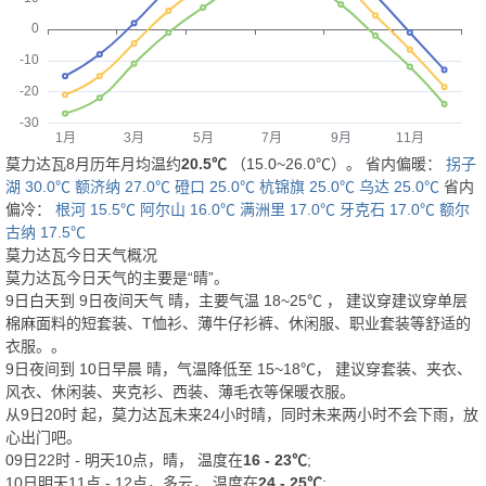
莫力达瓦8月历年月均温约
20.5℃
（15.0~26.0℃）。 省内偏暖：
拐子
湖 30.0℃
额济纳 27.0℃
磴口 25.0℃
杭锦旗 25.0℃
乌达 25.0℃
省内
偏冷：
根河 15.5℃
阿尔山 16.0℃
满洲里 17.0℃
牙克石 17.0℃
额尔
古纳 17.5℃
莫力达瓦今日天气概况
莫力达瓦今日天气的主要是“
晴
”。
9日白天
到
9日夜间
天气
晴
，主要气温
18
~
25
℃
， 建议穿
建议穿单层
棉麻面料的短套装、T恤衫、薄牛仔衫裤、休闲服、职业套装等舒适的
衣服。
。
9日夜间
到
10日早晨
晴
，气温降低至
15~18℃
，
建议穿套装、夹衣、
风衣、休闲装、夹克衫、西装、薄毛衣等保暖衣服。
从
9日20时
起，莫力达瓦未来24小时晴，同时未来两小时不会下雨，放
心出门吧。
09日22时 - 明天10点，晴， 温度在
16 - 23℃
;
10日明天11点 - 12点，多云， 温度在
24 - 25℃
;