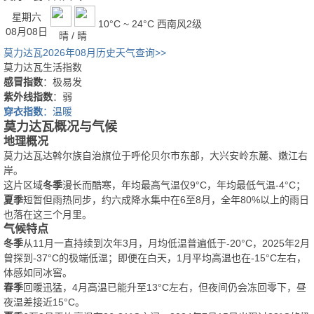
星期六
10°C ~ 24°C
西南风2级
08月08日
晴 / 晴
莫力达瓦2026年08月历史天气查询>>
莫力达瓦生活指数
感冒指数
：极易发
紫外线指数
：弱
穿衣指数
：温暖
莫力达瓦概况与气候
地理概况
莫力达瓦达斡尔族自治旗位于呼伦贝尔市东部，大兴安岭东麓、嫩江右
岸。
这片区域
冬季
漫长而酷寒，年均最高气温仅9°C，年均最低气温-4°C；
夏季
短暂但雨热同步，约六成降水集中在6至8月，全年80%以上的雨日
也落在这三个月里。
气候特点
冬季
从11月一直持续到次年3月，月均低温普遍低于-20°C，2025年2月
曾探到-37°C的极端低温；即便在白天，1月平均高温也在-15°C左右，
体感如同冰窖。
春季
回暖迅猛，4月高温已能升至13°C左右，但夜间仍会冻回零下，昼
夜温差接近15°C。