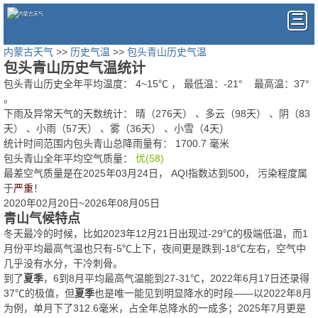
内蒙古天气
>>
历史气温
>>
包头青山历史气温
包头青山历史气温统计
包头青山历史全年平均温度：
4
~
15
℃
， 最低温：
-21°
最高温：
37°
。
下雨及异常天气的天数统计：
晴（276天） 、多云（98天） 、阴（83
天） 、小雨（57天） 、雾（36天） 、小雪（4天）
统计时间范围内包头青山总降雨量有：
1700.7
毫米
包头青山全年平均空气质量：
优(58)
最差空气质量是在2025年03月24日， AQI指数达到500， 污染程度属
于
严重
！
2020年02月20日~2026年08月05日
青山气候特点
冬天最冷的时候，比如2023年12月21日出现过-29℃的极端低温，而1
月份平均最高气温也只有-5℃上下，夜间更是跌到-18℃左右，空气中
几乎没有水分，干冷刺骨。
到了
夏季
，6到8月平均最高气温能到27-31℃，2022年6月17日还录得
37℃的极值，但
夏季
也是唯一能见到明显降水的时段——以2022年8月
为例，单月下了312.6毫米，占全年总降水的一成多；2025年7月更是