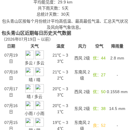
平均能见度：29.9 km
共下雨天数：5天
总统计天数：30天
包头青山区按每个月份统计平均高低温、最高最低气温、汇总天气状况
及风向等气象信息。
包头青山区近期每日历史天气数据
（2026年07月19日 ~ 以前）
日期
天气
温度
风力
空气
降雨量
07月19
21℃
~
3
西风 2级
优：44
2.8
mm
日
3℃
多云
/
多云
07月18
21℃
~
3
东南风 2
优：27
-
日
2℃
级
晴
/
晴
07月17
20℃
~
3
西风 2级
优：50
0.1558
mm
日
3℃
晴
/
多云
07月16
20℃
~
3
东风 2级
优：38
14.5
mm
日
1℃
小雨
/
小雨
07月15
19℃
~
3
东南风 2
良：52
-
日
4℃
级