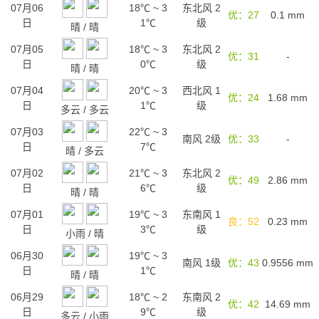
07月06
18℃
~
3
东北风 2
优：27
0.1
mm
日
1℃
级
晴
/
晴
07月05
18℃
~
3
东北风 2
优：31
-
日
0℃
级
晴
/
晴
07月04
20℃
~
3
西北风 1
优：24
1.68
mm
日
1℃
级
多云
/
多云
07月03
22℃
~
3
南风 2级
优：33
-
日
7℃
晴
/
多云
07月02
21℃
~
3
东北风 2
优：49
2.86
mm
日
6℃
级
晴
/
晴
07月01
19℃
~
3
东南风 1
良：52
0.23
mm
日
3℃
级
小雨
/
晴
06月30
19℃
~
3
南风 1级
优：43
0.9556
mm
日
1℃
晴
/
晴
06月29
18℃
~
2
东南风 2
优：42
14.69
mm
日
9℃
级
多云
/
小雨