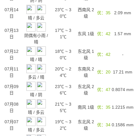
阴
/
阴
07月14
23℃
~
3
西南风 2
优：35
2.09
mm
日
0℃
级
晴
/
多云
07月13
17℃
~
3
东风 1级
优：42
1.57
mm
阴偶有小雨
/
日
1℃
晴
07月12
18℃
~
3
东北风 1
优：42
-
日
0℃
级
晴
/
晴
07月11
20℃
~
2
东南风 2
优：20
17.21
mm
日
4℃
级
多云
/
晴
07月09
23℃
~
3
东北风 2
优：47
0.8074
mm
日
6℃
级
晴
/
阴
07月08
21℃
~
3
南风 1级
优：35
1.2215
mm
日
5℃
晴
/
多云
07月07
19℃
~
3
东北风 2
优：34
0.1586
mm
日
2℃
级
晴
/
多云