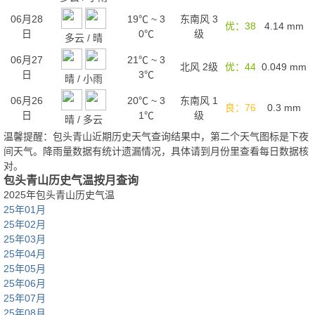
06月28
19℃
~
3
东南风 3
优：38
4.14
mm
日
0℃
级
多云
/
晴
06月27
21℃
~
3
北风 2级
优：44
0.049
mm
日
3℃
晴
/
小雨
06月26
20℃
~
3
东南风 1
良：76
0.3
mm
日
1℃
级
晴
/
多云
温馨提醒：包头青山近期历史天气查询结果中，第二个天气图标是下夜
间天气。降雨量数据有统计遗漏情况，具体请到月份里查看每日数据核
对。
包头青山历史气温按月查询
2025年包头青山历史气温
25年01月
25年02月
25年03月
25年04月
25年05月
25年06月
25年07月
25年08月