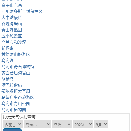
桌子山岩画
西鄂尔多斯自然保护区
大中滩景区
召烧沟岩画
青山瀚墨园
五小滩景区
乌兰布和沙漠
胡杨岛
甘德尔山旅游区
乌海湖
乌海市奇石博物馆
苏白音后沟岩画
胡杨岛
满巴拉僧庙
鄂尔多斯大草原
马堡店生态旅游区
乌海市青山公园
乌海市植物园
历史天气快捷查询