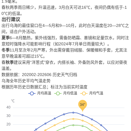
1.9毫米。
春秋两季雨日稀少，升温迅速，3月白天可达16℃，夜间仍偶有低于-1
0℃的低温。
出行建议
出行乌海的最佳窗口在4—5月和9—10月，此时白天温度在20—28℃之
间，适合户外活动。
夏季
6—8月酷热，紫外线强烈，需备防晒霜、墨镜和足量饮水，同时注
意短时强降水可能影响行程（如2024年7月单日雨量较大）。
冬季
11月至次年2月严寒，外出需穿戴羽绒服、保暖帽和手套，尤其注
意早晚温差可超过15℃。
春
秋季
建议采用“洋葱式”穿衣，内搭长袖、外备防风外套，以应对昼夜
温差。
数据依据：202002-202606 历史天气归档
乌海全年历史平均气温走势
根据历年历史日数据汇总；标注为当前实时温度