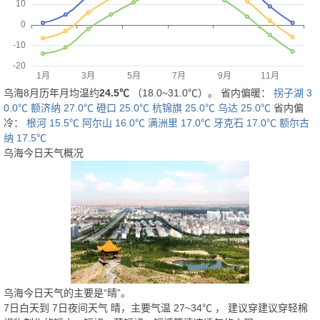
乌海8月历年月均温约
24.5℃
（18.0~31.0℃）。 省内偏暖：
拐子湖 3
0.0℃
额济纳 27.0℃
磴口 25.0℃
杭锦旗 25.0℃
乌达 25.0℃
省内偏
冷：
根河 15.5℃
阿尔山 16.0℃
满洲里 17.0℃
牙克石 17.0℃
额尔古
纳 17.5℃
乌海今日天气概况
乌海今日天气的主要是“
晴
”。
7日白天
到
7日夜间
天气
晴
，主要气温
27
~
34
℃
， 建议穿
建议穿轻棉