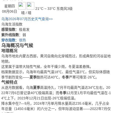
星期四
21°C ~ 33°C
东南风3级
08月06日
晴 / 晴
乌海2026年07月历史天气查询>>
乌海生活指数
感冒指数
：极易发
紫外线指数
：弱
穿衣指数
：很热
乌海概况与气候
地理概况
乌海市地处内蒙古西部，黄河自南向北穿城而过，形成典型的河谷盆地
地貌。
这里属于温带大陆性气候，全年干燥少雨，冬夏温差悬殊。
档案数据显示，乌海年均最高气温18℃、最低气温3℃，但实际体感随
季节剧烈变化——
夏季
酷热可达40℃，
冬季
严寒可降至-26℃。
气候特点
从逐月数据看，乌海
夏季
高温持久，7月平均最高气温达34℃左右，20
22年7月6日曾记录40℃极端高温；而
冬季
12月至1月平均最低气温在-1
4℃上下，2023年12月21日出现-26℃极端低温。
降水集中在7—9月，2024年7月单月降水量高达235.6毫米，几乎占全
年总量（1450.6毫米）的六分之一，但年际波动显著——2022年7月仅