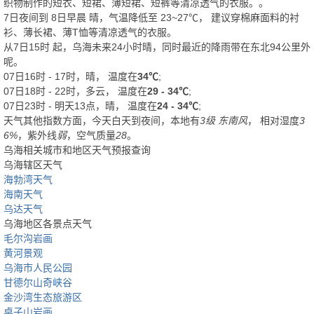
织物制作的短衣、短裙、薄短裙、短裤等清凉透气的衣服。
。
7日夜间
到
8日早晨
晴
，气温降低至
23~27℃
，
建议穿棉麻面料的衬
衫、薄长裙、薄T恤等清凉透气的衣服。
从
7日15时
起，乌海未来24小时晴，同时最近的降雨带在东北94公里外
呢。
07日16时 - 17时，晴， 温度在
34℃
;
07日18时 - 22时，多云， 温度在
29 - 34℃
;
07日23时 - 明天13点，晴， 温度在
24 - 34℃
;
天气其他指数方面，今天白天到夜间，本地有
3级 东南风
， 相对湿度
3
6%
，紫外线
弱
，空气质量
28
。
乌海相关城市和地区天气预报查询
乌海辖区天气
海勃湾天气
海南天气
乌达天气
乌海地区各景点天气
毛尔沟岩画
黄河景观
乌海市人民公园
甘德尔山奇峡谷
金沙湾生态旅游区
桌子山岩画