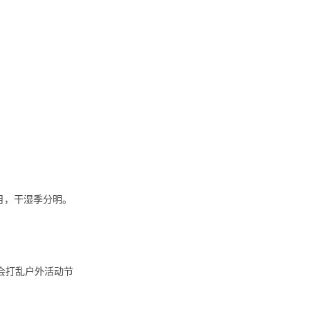
9月，干湿季分明。
）会打乱户外活动节