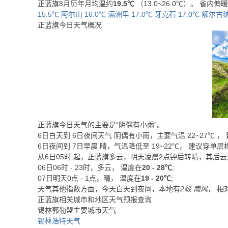
正蓝旗8月历年月均温约
19.5℃
（13.0~26.0℃）。 省内偏
15.5℃
阿尔山 16.0℃
满洲里 17.0℃
牙克石 17.0℃
额尔古纳 
正蓝旗今日天气概况
正蓝旗今日天气的主要是“
阴偶有小雨
”。
6日白天
到
6日夜间
天气
阴偶有小雨
，主要气温
22
~
27
℃
，
6日夜间
到
7日早晨
晴
，气温降低至
19~22℃
，
建议穿单层
从
6日05时
起，正蓝旗多云，明天凌晨2点钟后转晴，其后云
06日06时 - 23时，多云， 温度在
20 - 28℃
;
07日明天0点 - 1点，晴， 温度在
19 - 20℃
;
天气其他指数方面，今天白天到夜间，本地有
2级 南风
， 相
正蓝旗相关城市和地区天气预报查询
锡林郭勒盟主要城市天气
锡林浩特天气