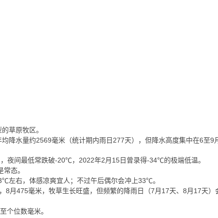
型的草原牧区。
均降水量约2569毫米（统计期内雨日277天），但降水高度集中在6至
夜间最低常跌破-20℃，2022年2月15日曾录得-34℃的极端低温。
是常态。
13℃左右，体感凉爽宜人；不过午后偶尔会冲上33℃。
毫米，8月475毫米，牧草生长旺盛，但频繁的降雨日（7月17天、8月17天
减至个位数毫米。