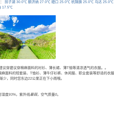
暖：
拐子湖 30.0℃
额济纳 27.0℃
磴口 25.0℃
杭锦旗 25.0℃
乌达 25.0℃
17.5℃
 建议穿
建议穿棉麻面料的衬衫、薄长裙、薄T恤等清凉透气的衣服。
。
棉麻面料的短套装、T恤衫、薄牛仔衫裤、休闲服、职业套装等舒适的衣
渐少，同时您东边22公里正在下小雨哦。
对湿度
93%
，紫外线
最弱
，空气质量
0
。