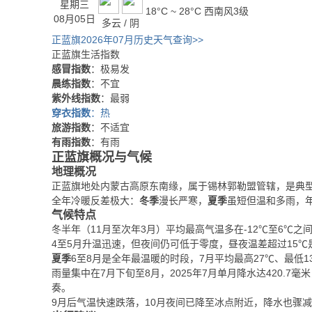
星期三
18°C ~ 28°C
西南风3级
08月05日
多云 / 阴
正蓝旗2026年07月历史天气查询>>
正蓝旗生活指数
感冒指数
：极易发
晨练指数
：不宜
紫外线指数
：最弱
穿衣指数
：热
旅游指数
：不适宜
有雨指数
：有雨
正蓝旗概况与气候
地理概况
正蓝旗地处内蒙古高原东南缘，属于锡林郭勒盟管辖，是典
全年冷暖反差极大：
冬季
漫长严寒，
夏季
虽短但温和多雨，年
气候特点
冬半年（11月至次年3月）平均最高气温多在-12℃至6℃之间，
4至5月升温迅速，但夜间仍可低于零度，昼夜温差超过15℃
夏季
6至8月是全年最温暖的时段，7月平均最高27℃、最低
雨量集中在7月下旬至8月，2025年7月单月降水达420.7
奏。
9月后气温快速跌落，10月夜间已降至冰点附近，降水也骤