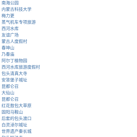
南海公园
内蒙古科技大学
梅力更
蒸气机车专项旅游
西河水库
友谊广场
蒙古人度假村
春坤山
乃春庙
阿尔丁植物园
西河水库旅游度假村
包头清真大寺
安答堡子城址
昆都仑召
大仙山
昆都仑召
红花敖包大草原
固阳马鞍山
后套的包头渡口
白灵淖尔城址
世界遗产秦长城