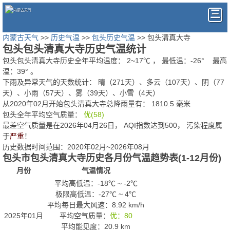
内蒙古天气
>>
历史气温
>>
包头历史气温
>> 包头清真大寺
包头包头清真大寺历史气温统计
包头包头清真大寺历史全年平均温度：
2
~
17
℃
， 最低温：
-26°
最高
温：
39°
。
下雨及异常天气的天数统计：
晴（271天）、多云（107天）、阴（77
天）、小雨（57天）、雾（39天）、小雪（4天）
从2020年02月开始包头清真大寺总降雨量有：
1810.5
毫米
包头全年平均空气质量：
优(58)
最差空气质量是在2026年04月26日， AQI指数达到500， 污染程度属
于
严重
！
历史数据时间范围：2020年02月~2026年08月
包头市包头清真大寺历史各月份气温趋势表(1-12月份)
月份
气温情况
平均高低温：
-18℃
~
-2℃
极限高低温：
-27℃
~
4℃
平均每日最大风速：8.92 km/h
2025年01月
平均空气质量：
优：80
平均能见度：20.9 km