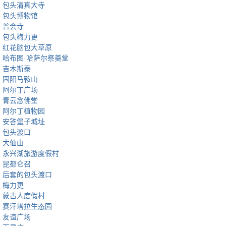
包头清真大寺
包头博物馆
普会寺
包头梅力更
红花脑包大草原
哈布图·哈萨尔祭奠堂
吉木斯泰
固阳马鞍山
阿尔丁广场
青云念佛堂
阿尔丁植物园
安答堡子城址
包头渡口
大仙山
永兴湖旅游度假村
昆都仑召
后套的包头渡口
梅力更
蒙古人度假村
赛汗塔拉生态园
友谊广场