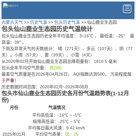
内蒙古天气
>>
历史气温
>>
包头历史气温
>> 仙山鹿业生态园
包头仙山鹿业生态园历史气温统计
包头仙山鹿业生态园历史全年平均温度：
3
~
16
℃
， 最低温：
-25°
最
高温：
39°
。
下雨及异常天气的天数统计：
晴（271天）、多云（107天）、阴（77
天）、小雨（57天）、雾（39天）、小雪（4天）
从2020年02月开始仙山鹿业生态园总降雨量有：
1810.5
毫米
包头全年平均空气质量：
优(58)
最差空气质量是在2026年04月26日， AQI指数达到500， 污染程度属
于
严重
！
历史数据时间范围：2020年02月~2026年08月
包头市仙山鹿业生态园历史各月份气温趋势表(1-12月
份)
月份
气温情况
平均高低温：
-16℃
~
-1℃
极限高低温：
-25℃
~
5℃
平均每日最大风速：9.42 km/h
2025年01月
平均空气质量：
优：75